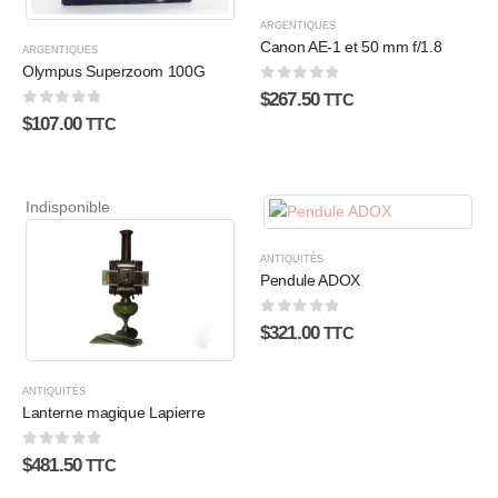
ARGENTIQUES
Canon AE-1 et 50 mm f/1.8
ARGENTIQUES
Olympus Superzoom 100G
0
sur 5
$
267.50
TTC
0
sur 5
$
107.00
TTC
Indisponible
ANTIQUITÉS
Pendule ADOX
0
sur 5
$
321.00
TTC
ANTIQUITÉS
Lanterne magique Lapierre
0
sur 5
$
481.50
TTC