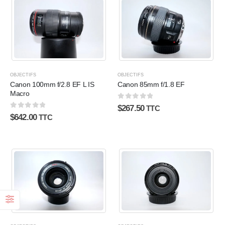
OBJECTIFS
OBJECTIFS
Canon 100mm f/2.8 EF L IS
Canon 85mm f/1.8 EF
Macro
0
sur 5
$
267.50
TTC
0
sur 5
$
642.00
TTC