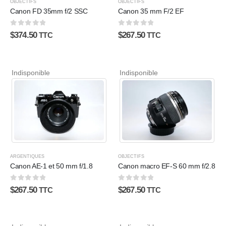
OBJECTIFS
OBJECTIFS
Canon FD 35mm f/2 SSC
Canon 35 mm F/2 EF
0
sur 5
0
sur 5
$
374.50
$
267.50
TTC
TTC
Indisponible
Indisponible
ARGENTIQUES
OBJECTIFS
Canon AE-1 et 50 mm f/1.8
Canon macro EF-S 60 mm f/2.8
0
sur 5
0
sur 5
$
267.50
$
267.50
TTC
TTC