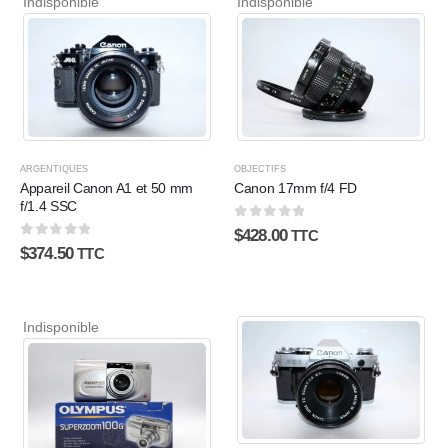
Indisponible
Indisponible
ARGENTIQUES
OBJECTIFS
Appareil Canon A1 et 50 mm
Canon 17mm f/4 FD
f/1.4 SSC
0
sur 5
$
428.00
TTC
0
sur 5
$
374.50
TTC
Indisponible