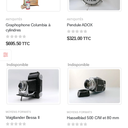
ANTIQUITÉS
ANTIQUITÉS
Graphophone Columbia à
Pendule ADOX
cylindres
0
sur 5
$
321.00
TTC
0
sur 5
$
695.50
TTC
Indisponible
Indisponible
MOYENS FORMATS
MOYENS FORMATS
Voigtlander Bessa II
Hasselblad 500 C/M et 80 mm