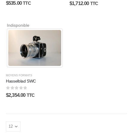
0
sur 5
0
sur 5
$
535.00
$
1,712.00
TTC
TTC
Indisponible
MOYENS FORMATS
Hasselblad SWC
0
sur 5
$
2,354.00
TTC