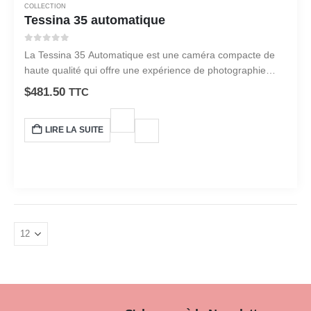
COLLECTION
Tessina 35 automatique
0
sur 5
La Tessina 35 Automatique est une caméra compacte de
haute qualité qui offre une expérience de photographie
exceptionnelle. Avec son design élégant et sa technologie
$
481.50
TTC
avancée, cette caméra est parfaite pour les amateurs de
photographie qui souhaitent capturer des moments
LIRE LA SUITE
précieux avec facilité et précision.