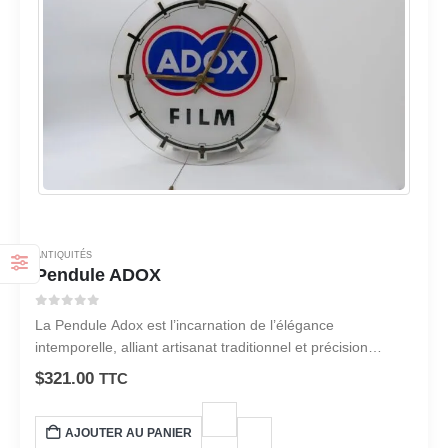
ANTIQUITÉS
Pendule ADOX
0
sur 5
La Pendule Adox est l’incarnation de l’élégance
intemporelle, alliant artisanat traditionnel et précision
moderne. Ce garde-temps exquis est plus qu’une simple
$
321.00
TTC
horloge ; C’est un symbole de sophistication et de goût
raffiné.
AJOUTER AU PANIER