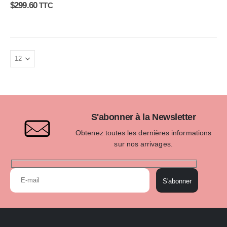
0
sur 5
$
299.60
TTC
S'abonner à la Newsletter
Obtenez toutes les dernières informations
sur nos arrivages.
S'abonner