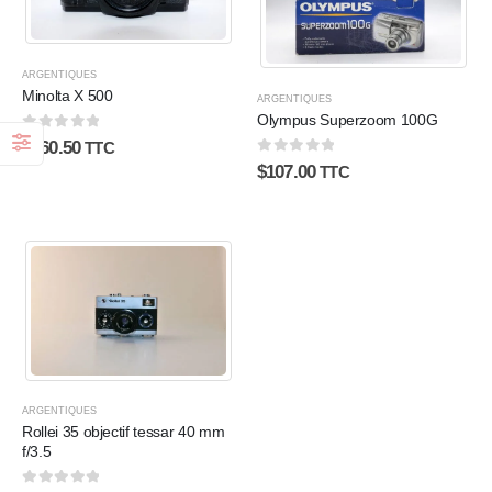
ARGENTIQUES
Minolta X 500
ARGENTIQUES
Olympus Superzoom 100G
0
sur 5
$
160.50
TTC
0
sur 5
$
107.00
TTC
ARGENTIQUES
Rollei 35 objectif tessar 40 mm
f/3.5