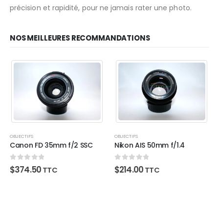
précision et rapidité, pour ne jamais rater une photo.
NOS MEILLEURES RECOMMANDATIONS
OBJECTIFS
OBJECTIFS
Canon FD 35mm f/2 SSC
Nikon AIS 50mm f/1.4
0
sur 5
0
sur 5
$
374.50
$
214.00
TTC
TTC