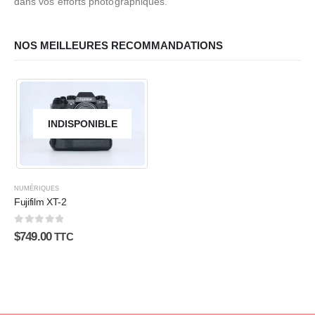
dans vos efforts photographiques.
NOS MEILLEURES RECOMMANDATIONS
INDISPONIBLE
NUMÉRIQUES
Fujifilm XT-2
0
sur 5
$
749.00
TTC