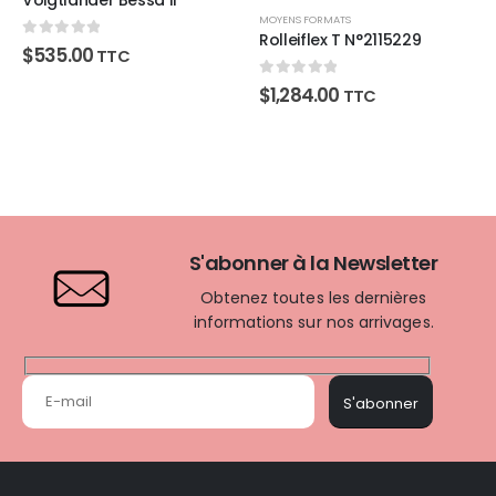
Voigtlander Bessa II
MOYENS FORMATS
Rolleiflex T N°2115229
0
sur 5
$
535.00
TTC
0
sur 5
$
1,284.00
TTC
S'abonner à la Newsletter
Obtenez toutes les dernières
informations sur nos arrivages.
S'abonner