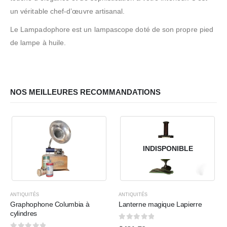
un véritable chef-d’œuvre artisanal.
Le Lampadophore est un lampascope doté de son propre pied
de lampe à huile.
NOS MEILLEURES RECOMMANDATIONS
INDISPONIBLE
ANTIQUITÉS
ANTIQUITÉS
Graphophone Columbia à
Lanterne magique Lapierre
cylindres
0
sur 5