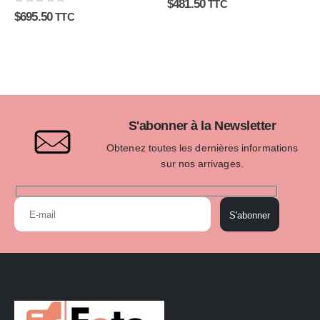
$
481.50
TTC
0
sur 5
$
695.50
TTC
S'abonner à la Newsletter
Obtenez toutes les dernières informations
sur nos arrivages.
S'abonner