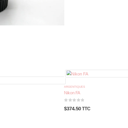
ARGENTIQUES
Nikon FA
0
sur 5
$
374.50
TTC