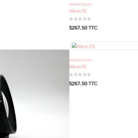
ARGENTIQUES
Nikon FE
0
sur 5
$
267.50
TTC
ARGENTIQUES
Nikon FE
0
sur 5
$
267.50
TTC