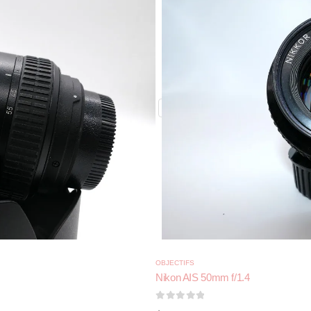
OBJECTIFS
Nikon AIS 50mm f/1.4
0
sur 5