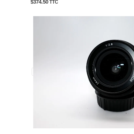
$
374.50
TTC