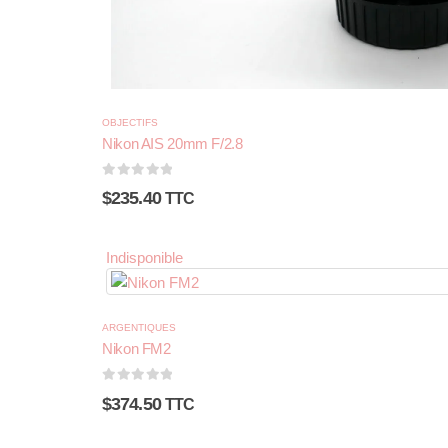
OBJECTIFS
Nikon AIS 20mm F/2.8
0
sur 5
$
235.40
TTC
Indisponible
ARGENTIQUES
Nikon FM2
0
sur 5
$
374.50
TTC