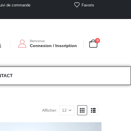
Favoris
uivi de commande
0
Bienvenue
1
Connexion / Inscription
NTACT
Afficher: