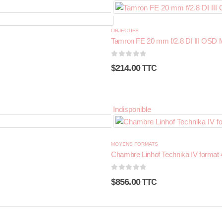
OBJECTIFS
Tamron FE 20 mm f/2.8 DI III OSD 
0
sur 5
$
214.00
TTC
Indisponible
MOYENS FORMATS
Chambre Linhof Technika IV format
0
sur 5
$
856.00
TTC