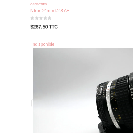
OBJECTIFS
Nikon 24mm f/2.8 AF
0
sur 5
$
267.50
TTC
Indisponible