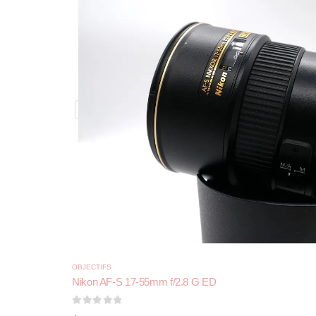
OBJECTIFS
Nikon AF-S 17-55mm f/2.8 G ED
0
sur 5