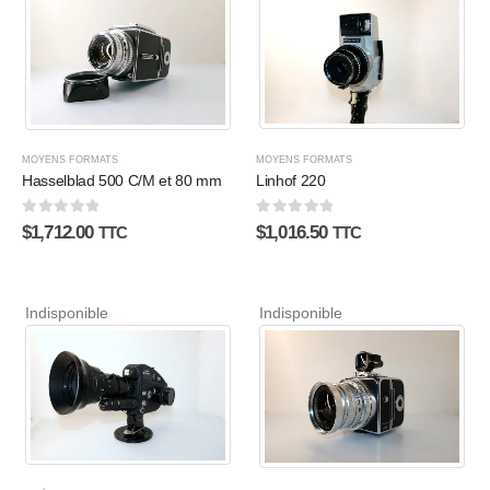
MOYENS FORMATS
MOYENS FORMATS
Linhof 220
Hasselblad 500 C/M et 80 mm
0
sur 5
0
sur 5
$
1,016.50
$
1,712.00
TTC
TTC
Indisponible
Indisponible