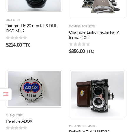
OBJECTIFS
Tamron FE 20 mm f/2.8 DI III
MOYENS FORMATS
OSD M1:2
Chambre Linhof Technika IV
format 4X5
0
sur 5
$
214.00
TTC
0
sur 5
$
856.00
TTC
ANTIQUITÉS
Pendule ADOX
MOYENS FORMATS
Rolleiflex T N°2115229