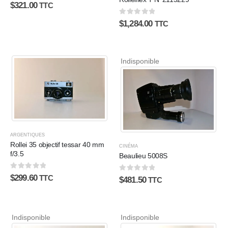
0
sur 5
$
321.00
TTC
0
sur 5
$
1,284.00
TTC
Indisponible
ARGENTIQUES
Rollei 35 objectif tessar 40 mm
CINÉMA
f/3.5
Beaulieu 5008S
0
sur 5
$
299.60
0
sur 5
TTC
$
481.50
TTC
Indisponible
Indisponible