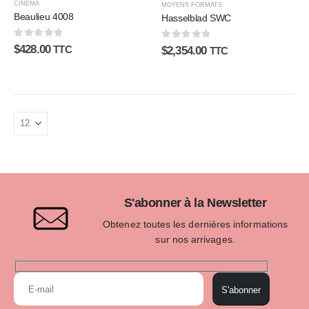
CINÉMA
MOYENS FORMATS
Beaulieu 4008
Hasselblad SWC
0
sur 5
0
sur 5
$
428.00
TTC
$
2,354.00
TTC
S'abonner à la Newsletter
Obtenez toutes les dernières informations
sur nos arrivages.
S'abonner