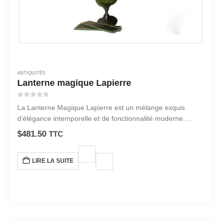
ANTIQUITÉS
Lanterne magique Lapierre
0
sur 5
La Lanterne Magique Lapierre est un mélange exquis
d’élégance intemporelle et de fonctionnalité moderne.
Fabriquée avec précision et souci du détail, cette lanterne
$
481.50
TTC
est conçue pour rehausser n’importe quel espace qu’elle
orne.
LIRE LA SUITE