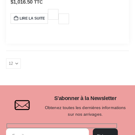
$
1,016.50
TTC
polyvalence inégalées. Avec sa qualité de fabrication
robuste et son ingénierie précise, cet appareil photo est
LIRE LA SUITE
conçu pour répondre aux exigences des photographes
professionnels et des passionnés sérieux.
S'abonner à la Newsletter
Obtenez toutes les dernières informations
sur nos arrivages.