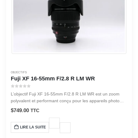
OBJECTIFS
Fuji XF 16-55mm F/2.8 R LM WR
0
sur 5
L’objectif Fuji XF 16-55mm F/2.8 R LM WR est un zoom
polyvalent et performant conçu pour les appareils photo
hybrides de la série X de Fujifilm.
$
749.00
TTC
LIRE LA SUITE