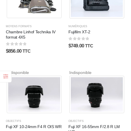
MOYENS FORMATS
NUMÉRIQUES
Chambre Linhof Technika IV
Fujifilm XT-2
format 4X5
0
sur 5
$
749.00
TTC
0
sur 5
$
856.00
TTC
Indisponible
Indisponible
OBJECTIFS
OBJECTIFS
Fuji XF 10-24mm F4 R OIS WR
Fuji XF 16-55mm F/2.8 R LM