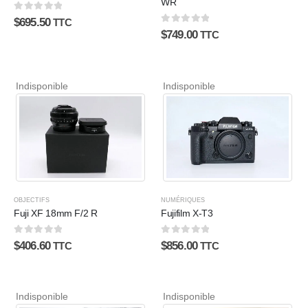
WR
0
sur 5
$
695.50
TTC
0
sur 5
$
749.00
TTC
Indisponible
Indisponible
OBJECTIFS
NUMÉRIQUES
Fuji XF 18mm F/2 R
Fujifilm X-T3
0
sur 5
0
sur 5
$
406.60
$
856.00
TTC
TTC
Indisponible
Indisponible