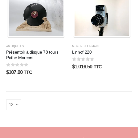
ANTIQUITÉS
MOYENS FORMATS
Présentoir à disque 78 tours
Linhof 220
Pathé Marconi
0
sur 5
$
1,016.50
TTC
0
sur 5
$
107.00
TTC