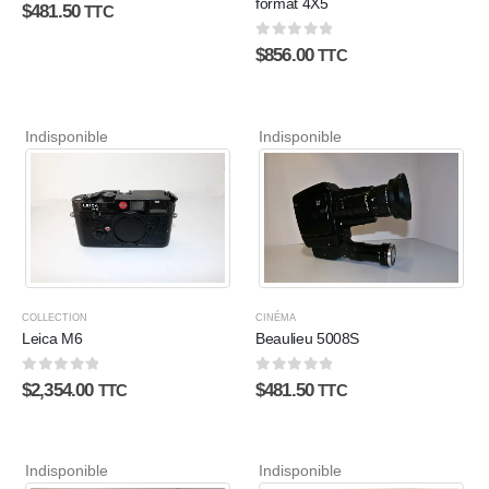
format 4X5
0
sur 5
$
481.50
TTC
0
sur 5
$
856.00
TTC
Indisponible
Indisponible
COLLECTION
CINÉMA
Leica M6
Beaulieu 5008S
0
sur 5
0
sur 5
$
2,354.00
$
481.50
TTC
TTC
Indisponible
Indisponible