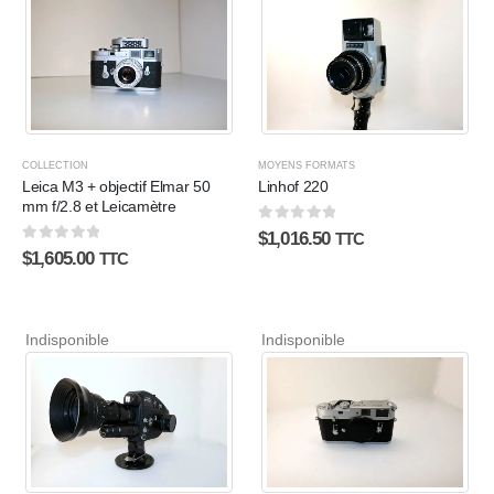
COLLECTION
MOYENS FORMATS
Leica M3 + objectif Elmar 50
Linhof 220
mm f/2.8 et Leicamètre
0
sur 5
$
1,016.50
TTC
0
sur 5
$
1,605.00
TTC
Indisponible
Indisponible