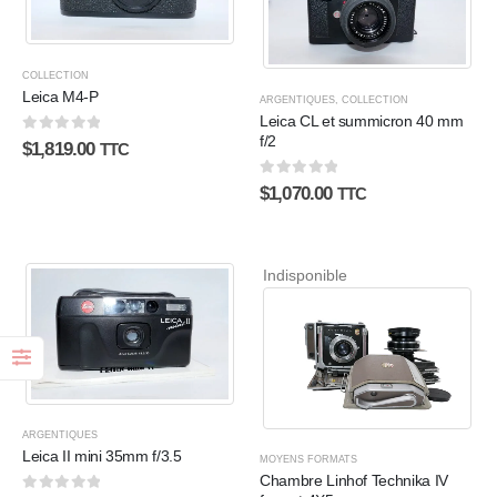
COLLECTION
Leica M4-P
ARGENTIQUES
,
COLLECTION
Leica CL et summicron 40 mm
f/2
0
sur 5
$
1,819.00
TTC
0
sur 5
$
1,070.00
TTC
Indisponible
ARGENTIQUES
Leica II mini 35mm f/3.5
MOYENS FORMATS
Chambre Linhof Technika IV