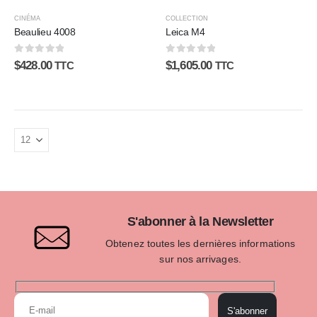
CINÉMA
COLLECTION
Beaulieu 4008
Leica M4
0
sur 5
0
sur 5
$
428.00
$
1,605.00
TTC
TTC
S'abonner à la Newsletter
Obtenez toutes les dernières informations
sur nos arrivages.
S'abonner