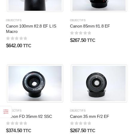
OBJECTIFS
OBJECTIFS
Canon 100mm f/2.8 EF L IS
Canon 85mm f/1.8 EF
Macro
0
sur 5
$
267.50
TTC
0
sur 5
$
642.00
TTC
OBJECTIFS
OBJECTIFS
Canon FD 35mm f/2 SSC
Canon 35 mm F/2 EF
0
sur 5
0
sur 5
$
374.50
$
267.50
TTC
TTC