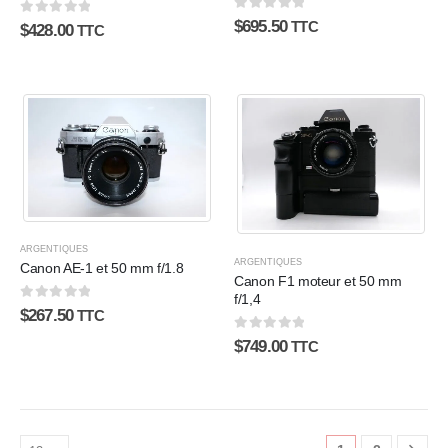
0
sur 5
$
695.50
0
sur 5
TTC
$
428.00
TTC
ARGENTIQUES
ARGENTIQUES
Canon AE-1 et 50 mm f/1.8
Canon F1 moteur et 50 mm
f/1,4
0
sur 5
$
267.50
TTC
0
sur 5
$
749.00
TTC