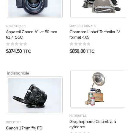
ARGENTIQUES
MOYENS FORMATS
Appareil Canon A1 et 50 mm
Chambre Linhof Technika IV
f/1.4 SSC
format 4X5
0
sur 5
0
sur 5
$
374.50
$
856.00
TTC
TTC
Indisponible
ANTIQUITÉS
Graphophone Columbia à
OBJECTIFS
cylindres
Canon 17mm f/4 FD