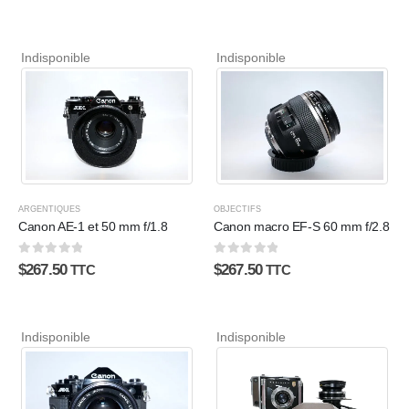
Indisponible
Indisponible
ARGENTIQUES
OBJECTIFS
Canon AE-1 et 50 mm f/1.8
Canon macro EF-S 60 mm f/2.8
0
sur 5
0
sur 5
$
267.50
$
267.50
TTC
TTC
Indisponible
Indisponible